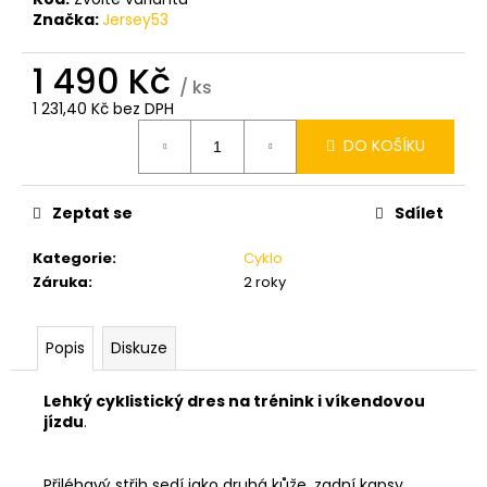
Značka:
Jersey53
1 490 Kč
/ ks
1 231,40 Kč bez DPH
Měrná
DO KOŠÍKU
cena:
Zeptat se
Sdílet
Kategorie
:
Cyklo
Záruka
:
2 roky
Popis
Diskuze
Lehký cyklistický dres na trénink i víkendovou
jízdu
.
Přiléhavý střih sedí jako druhá kůže, zadní kapsy