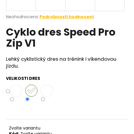
a
j
Průměrné
Neohodnoceno
Podrobnosti hodnocení
í
hodnocení
Cyklo dres Speed Pro
produktu
t
je
?
Zip V1
0,0
z
5
hvězdiček.
Lehký cyklistický dres na trénink i víkendovou
jízdu.
HLEDAT
VELIKOSTI DRES
Zvolte variantu
Kód:
Zvolte variantu