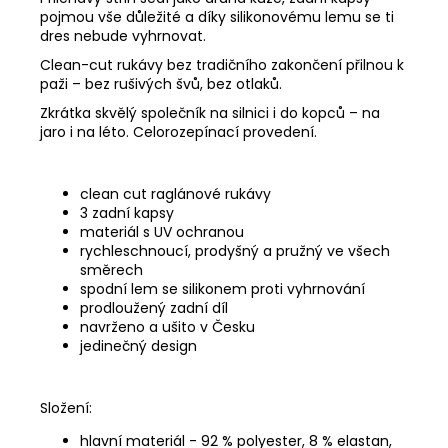
pojmou vše důležité a díky silikonovému lemu se ti
dres nebude vyhrnovat.
Clean-cut rukávy bez tradičního zakončení přilnou k
paži – bez rušivých švů, bez otlaků.
Zkrátka skvělý společník na silnici i do kopců – na
jaro i na léto. Celorozepínací provedení.
clean cut raglánové rukávy
3 zadní kapsy
materiál s UV ochranou
rychleschnoucí, prodyšný a pružný ve všech
směrech
spodní lem se silikonem proti vyhrnování
prodloužený zadní díl
navrženo a ušito v Česku
jedinečný design
Složení:
hlavní materiál - 92 % polyester, 8 % elastan,