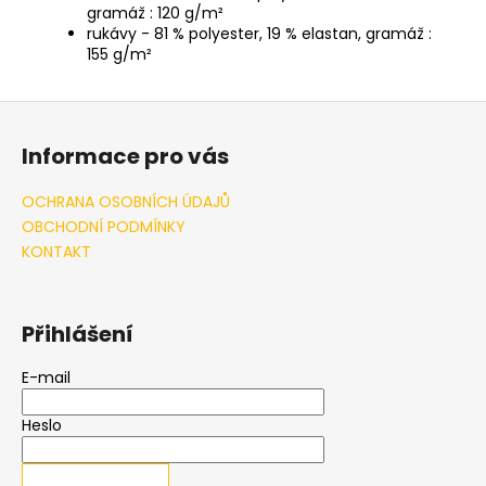
gramáž : 120 g/m²
rukávy - 81 % polyester, 19 % elastan, gramáž :
155 g/m²
Z
á
Informace pro vás
p
a
OCHRANA OSOBNÍCH ÚDAJŮ
t
OBCHODNÍ PODMÍNKY
í
KONTAKT
Přihlášení
E-mail
Heslo