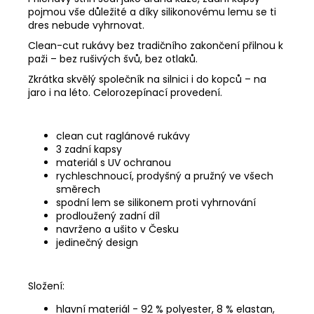
pojmou vše důležité a díky silikonovému lemu se ti
dres nebude vyhrnovat.
Clean-cut rukávy bez tradičního zakončení přilnou k
paži – bez rušivých švů, bez otlaků.
Zkrátka skvělý společník na silnici i do kopců – na
jaro i na léto. Celorozepínací provedení.
clean cut raglánové rukávy
3 zadní kapsy
materiál s UV ochranou
rychleschnoucí, prodyšný a pružný ve všech
směrech
spodní lem se silikonem proti vyhrnování
prodloužený zadní díl
navrženo a ušito v Česku
jedinečný design
Složení:
hlavní materiál - 92 % polyester, 8 % elastan,