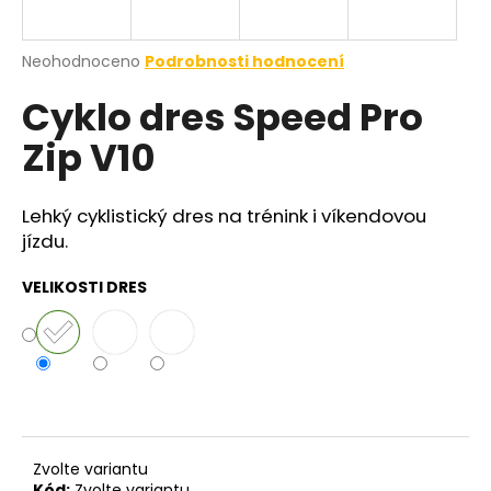
a
j
Průměrné
Neohodnoceno
Podrobnosti hodnocení
í
hodnocení
Cyklo dres Speed Pro
produktu
t
je
?
Zip V10
0,0
z
5
hvězdiček.
Lehký cyklistický dres na trénink i víkendovou
jízdu.
HLEDAT
VELIKOSTI DRES
Zvolte variantu
Kód:
Zvolte variantu