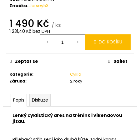
Značka:
Jersey53
1 490 Kč
/ ks
1 231,40 Kč bez DPH
Měrná
DO KOŠÍKU
cena:
Zeptat se
Sdílet
Kategorie
:
Cyklo
Záruka
:
2 roky
Popis
Diskuze
Lehký cyklistický dres na trénink i víkendovou
jízdu
.
Přiléhavý střih sedí jako druhá kůže, zadní kapsy