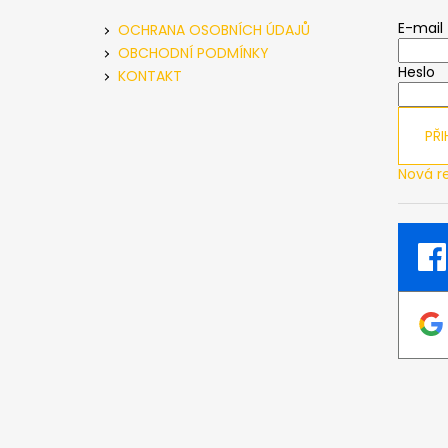
p
a
E-mail
OCHRANA OSOBNÍCH ÚDAJŮ
t
OBCHODNÍ PODMÍNKY
Heslo
í
KONTAKT
PŘI
Nová r