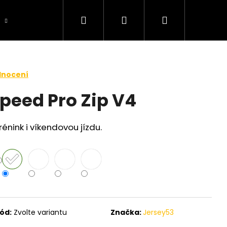
Hledat
Přihlášení
Nákupní
košík
dnocení
Speed Pro Zip V4
rénink i víkendovou jízdu.
ód:
Zvolte variantu
Značka:
Jersey53