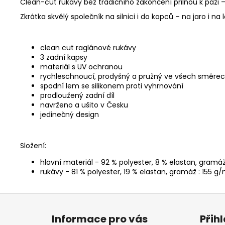
Clean-cut rukávy bez tradičního zakončení přilnou k paži –
Zkrátka skvělý společník na silnici i do kopců – na jaro i na
clean cut raglánové rukávy
3 zadní kapsy
materiál s UV ochranou
rychleschnoucí, prodyšný a pružný ve všech směre
spodní lem se silikonem proti vyhrnování
prodloužený zadní díl
navrženo a ušito v Česku
jedinečný design
Složení:
hlavní materiál - 92 % polyester, 8 % elastan, gramáž
rukávy - 81 % polyester, 19 % elastan, gramáž : 155 g
Z
á
Informace pro vás
Přih