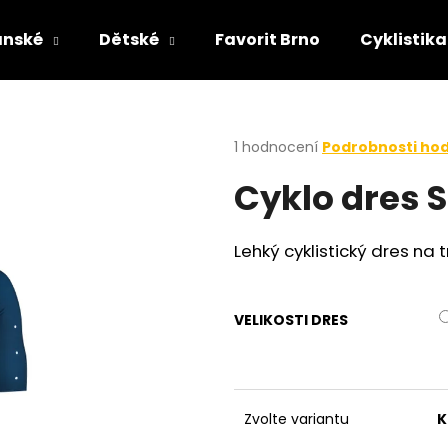
ánské
Dětské
Favorit Brno
Cyklistika
Co potřebujete najít?
Průměrné
1 hodnocení
Podrobnosti ho
hodnocení
Cyklo dres 
produktu
HLEDAT
je
5,0
z
Lehký cyklistický dres na t
5
hvězdiček.
VELIKOSTI DRES
Zvolte variantu
K