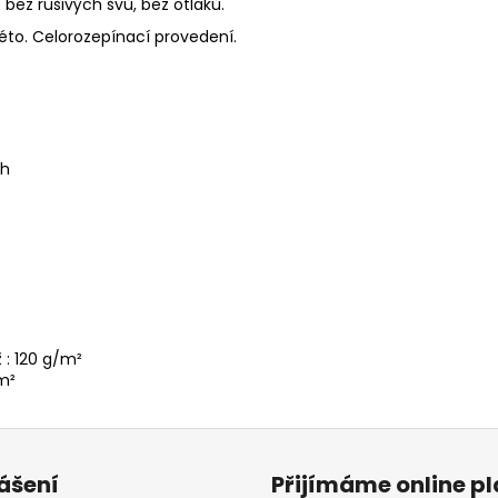
 bez rušivých švů, bez otlaků.
 léto. Celorozepínací provedení.
ch
 : 120 g/m²
/m²
lášení
Přijímáme online p