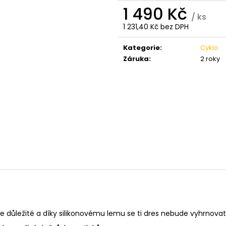
1 490 Kč
/ ks
1 231,40 Kč bez DPH
Měrná
cena:
Kategorie
:
Cyklo
Záruka
:
2 roky
še důležité a díky silikonovému lemu se ti dres nebude vyhrnovat