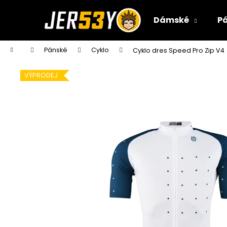
K
Přejít
na
o
Dámské
P
obsah
Zpět
Zpět
š
do
do
í
Domů
Pánské
Cyklo
Cyklo dres Speed Pro Zip V4
k
obchodu
obchodu
VÝPRODEJ