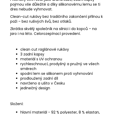
pojmou vše důležité a díky silikonovému lemu se ti
dres nebude vyhrnovat.
Clean-cut rukávy bez tradičního zakončení přilnou k
paži – bez rušivých švů, bez otlaků.
Zkrátka skvělý společník na silnici i do kopců – na
jaro i na léto. Celorozepínací provedení.
clean cut raglánové rukávy
3 zadní kapsy
materiál s UV ochranou
rychleschnoucí, prodyšný a pružný ve všech
směrech
spodní lem se silikonem proti vyhrnování
prodloužený zadní díl
navrženo a ušito v Česku
jedinečný design
Složení:
hlavní materiál - 92 % polyester, 8 % elastan,