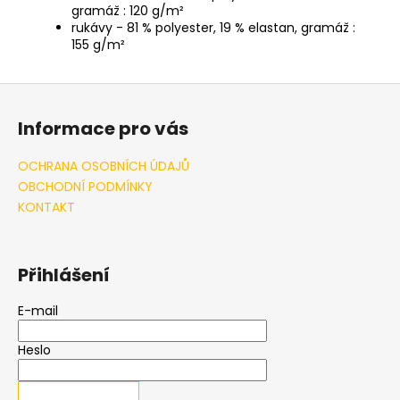
gramáž : 120 g/m²
rukávy - 81 % polyester, 19 % elastan, gramáž :
155 g/m²
Z
á
Informace pro vás
p
a
OCHRANA OSOBNÍCH ÚDAJŮ
t
OBCHODNÍ PODMÍNKY
í
KONTAKT
Přihlášení
E-mail
Heslo