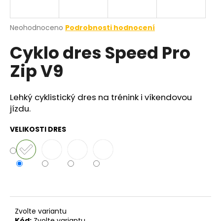
a
j
Průměrné
Neohodnoceno
Podrobnosti hodnocení
í
hodnocení
Cyklo dres Speed Pro
produktu
t
je
?
Zip V9
0,0
z
5
hvězdiček.
Lehký cyklistický dres na trénink i víkendovou
jízdu.
HLEDAT
VELIKOSTI DRES
Zvolte variantu
Kód:
Zvolte variantu