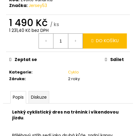
Značka:
Jersey53
1 490 Kč
/ ks
1 231,40 Kč bez DPH
Měrná
DO KOŠÍKU
cena:
Zeptat se
Sdílet
Kategorie
:
Cyklo
Záruka
:
2 roky
Popis
Diskuze
Lehký cyklistický dres na trénink i víkendovou
jízdu
.
Přiléhavý střih sedí jako druhá kůže, zadní kapsy