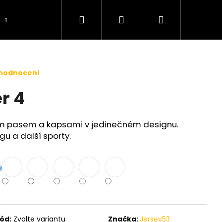
Hledat
Přihlášení
Nákupní
košík
 hodnocení
r 4
ým pasem a kapsami v jedinečném designu.
gu a další sporty.
ód:
Zvolte variantu
Značka:
Jersey53