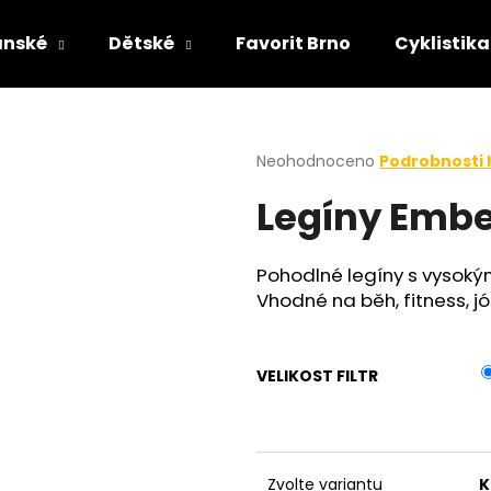
ánské
Dětské
Favorit Brno
Cyklistika
Co potřebujete najít?
Průměrné
Neohodnoceno
Podrobnosti
hodnocení
Legíny Embe
produktu
HLEDAT
je
0,0
z
Pohodlné legíny s vysok
5
Vhodné na běh, fitness, jó
hvězdiček.
VELIKOST FILTR
Zvolte variantu
K