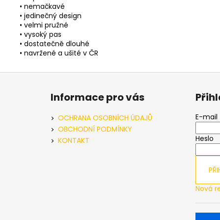
• nemačkavé
• jedinečný design
• velmi pružné
• vysoký pas
• dostatečně dlouhé
• navržené a ušité v ČR
Z
á
Informace pro vás
Přih
p
a
E-mail
OCHRANA OSOBNÍCH ÚDAJŮ
t
OBCHODNÍ PODMÍNKY
Heslo
í
KONTAKT
PŘI
Nová r