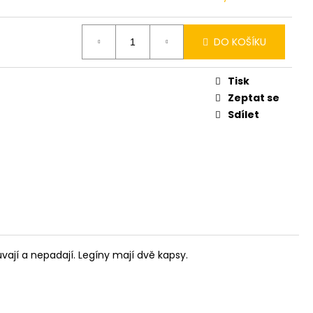
DO KOŠÍKU
Tisk
Zeptat se
Sdílet
ají a nepadají. Legíny mají dvě kapsy.