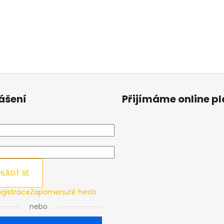
lášení
Přijímáme online p
HLÁSIT SE
egistrace
Zapomenuté heslo
nebo