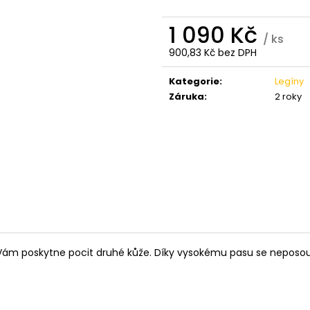
1 090 Kč
/ ks
900,83 Kč bez DPH
Měrná
cena:
Kategorie
:
Legíny
Záruka
:
2 roky
 Vám poskytne pocit druhé kůže. Díky vysokému pasu se neposouv