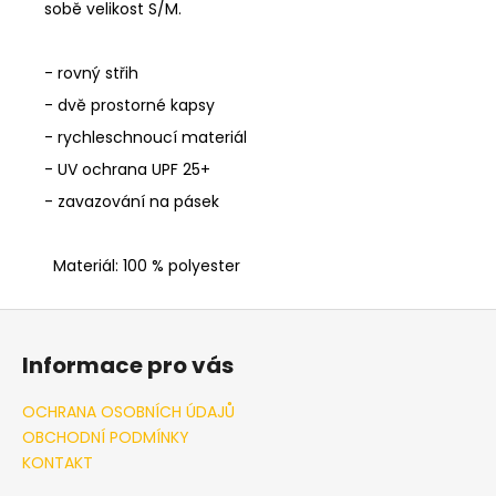
sobě velikost S/M.
- rovný střih
- dvě prostorné kapsy
- rychleschnoucí materiál
- UV ochrana UPF 25+
- zavazování na pásek
Materiál: 100 % polyester
Z
á
Informace pro vás
p
a
OCHRANA OSOBNÍCH ÚDAJŮ
t
OBCHODNÍ PODMÍNKY
í
KONTAKT