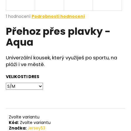
a
j
Průměrné
1 hodnocení
Podrobnosti hodnocení
í
hodnocení
Přehoz přes plavky -
produktu
t
je
?
Aqua
5,0
z
5
hvězdiček.
Univerzální kousek, který využiješ po sportu, na
pláži i ve městě.
HLEDAT
VELIKOSTI DRES
Zvolte variantu
Kód:
Zvolte variantu
Značka:
Jersey53