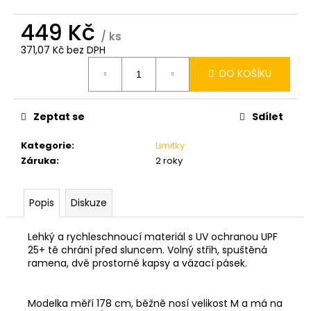
449 Kč
/ ks
371,07 Kč bez DPH
Měrná
DO KOŠÍKU
cena:
Zeptat se
Sdílet
Kategorie
:
Limitky
Záruka
:
2 roky
Popis
Diskuze
Lehký a rychleschnoucí materiál s UV ochranou UPF
25+ tě chrání před sluncem. Volný střih, spuštěná
ramena, dvě prostorné kapsy a vázací pásek.
Modelka měří 178 cm, běžně nosí velikost M a má na