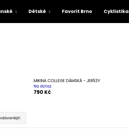
ánské
Dětské
Favorit Brno
Cyklistika
Co potřebujete najít?
HLEDAT
MIKINA COLLEGE DÁMSKÁ - JER53Y
Na dotaz
790 Kč
odávanější