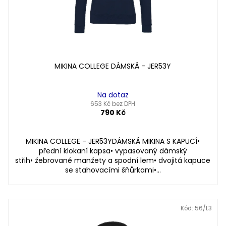
MIKINA COLLEGE DÁMSKÁ - JER53Y
Na dotaz
653 Kč bez DPH
790 Kč
MIKINA COLLEGE - JER53YDÁMSKÁ MIKINA S KAPUCÍ•
přední klokaní kapsa• vypasovaný dámský
střih• žebrované manžety a spodní lem• dvojitá kapuce
se stahovacími šňůrkami•...
Kód: 56/L3