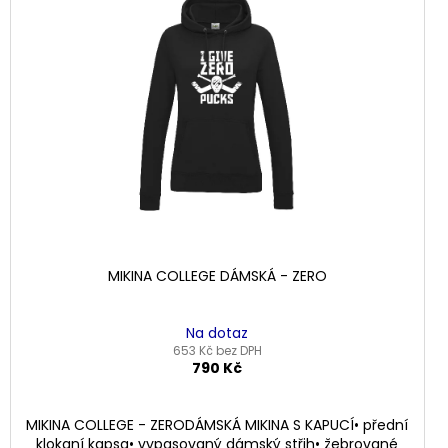
MIKINA COLLEGE DÁMSKÁ - ZERO
Na dotaz
653 Kč bez DPH
790 Kč
MIKINA COLLEGE - ZERODÁMSKÁ MIKINA S KAPUCÍ• přední
klokaní kapsa• vypasovaný dámský střih• žebrované