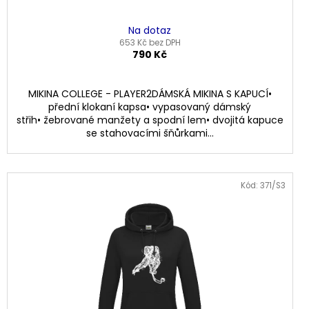
Na dotaz
653 Kč bez DPH
790 Kč
MIKINA COLLEGE - PLAYER2DÁMSKÁ MIKINA S KAPUCÍ•
přední klokaní kapsa• vypasovaný dámský
střih• žebrované manžety a spodní lem• dvojitá kapuce
se stahovacími šňůrkami...
Kód: 371/S3