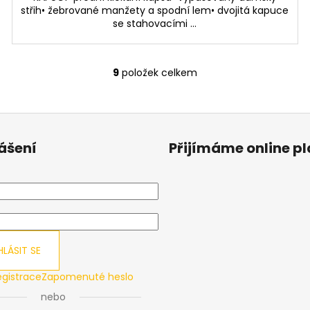
střih• žebrované manžety a spodní lem• dvojitá kapuce
se stahovacími ...
9
položek celkem
O
v
l
á
d
lášení
Přijímáme online p
a
c
í
p
r
v
k
HLÁSIT SE
y
v
egistrace
Zapomenuté heslo
ý
nebo
p