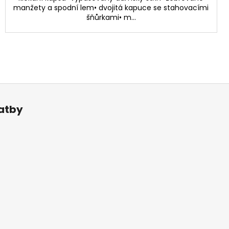
manžety a spodní lem• dvojitá kapuce se stahovacími
šňůrkami• m...
latby