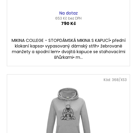
Na dotaz
653 Kč bez DPH
790 Kč
MIKINA COLLEGE - STOPDÁMSKÁ MIKINA S KAPUCÍ• přední
klokaní kapsa• vypasovaný dámský střih• žebrované
manžety a spodní lem• dvojitá kapuce se stahovacími
šňůrkami• m...
Kód: 368/XS3