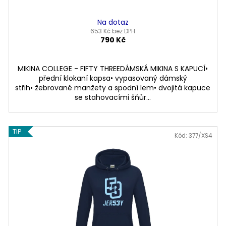
Na dotaz
653 Kč bez DPH
790 Kč
MIKINA COLLEGE - FIFTY THREEDÁMSKÁ MIKINA S KAPUCÍ•
přední klokaní kapsa• vypasovaný dámský
střih• žebrované manžety a spodní lem• dvojitá kapuce
se stahovacími šňůr...
TIP
Kód: 377/XS4