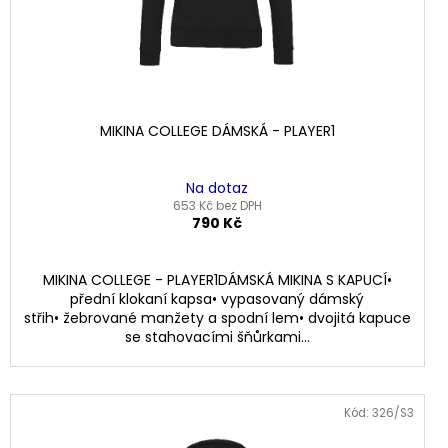
MIKINA COLLEGE DÁMSKÁ - PLAYER1
Na dotaz
653 Kč bez DPH
790 Kč
MIKINA COLLEGE - PLAYER1DÁMSKÁ MIKINA S KAPUCÍ•
přední klokaní kapsa• vypasovaný dámský
střih• žebrované manžety a spodní lem• dvojitá kapuce
se stahovacími šňůrkami...
Kód: 326/S3