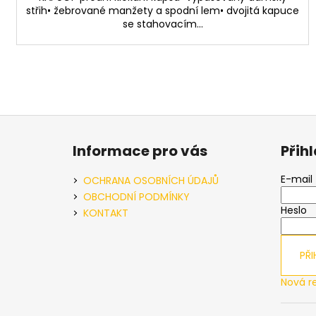
střih• žebrované manžety a spodní lem• dvojitá kapuce
se stahovacím...
Z
á
Informace pro vás
Přih
p
a
E-mail
OCHRANA OSOBNÍCH ÚDAJŮ
t
OBCHODNÍ PODMÍNKY
Heslo
í
KONTAKT
PŘI
Nová r