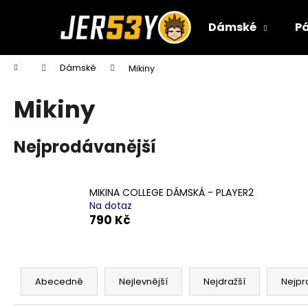
K
Přejít
na
o
Dámské
P
obsah
Zpět
Zpět
š
do
do
í
Domů
Dámské
Mikiny
k
obchodu
obchodu
Mikiny
Nejprodávanější
MIKINA COLLEGE DÁMSKÁ - PLAYER2
Na dotaz
790 Kč
Ř
a
Abecedně
Nejlevnější
Nejdražší
Nejpr
z