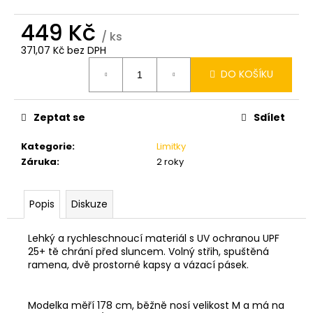
449 Kč
/ ks
371,07 Kč bez DPH
Měrná
DO KOŠÍKU
cena:
Zeptat se
Sdílet
Kategorie
:
Limitky
Záruka
:
2 roky
Popis
Diskuze
Lehký a rychleschnoucí materiál s UV ochranou UPF
25+ tě chrání před sluncem. Volný střih, spuštěná
ramena, dvě prostorné kapsy a vázací pásek.
Modelka měří 178 cm, běžně nosí velikost M a má na