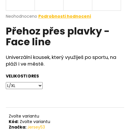
a
j
Průměrné
Neohodnoceno
Podrobnosti hodnocení
í
hodnocení
Přehoz přes plavky -
produktu
t
je
?
Face line
0,0
z
5
hvězdiček.
Univerzální kousek, který využiješ po sportu, na
pláži i ve městě.
HLEDAT
VELIKOSTI DRES
Zvolte variantu
Kód:
Zvolte variantu
Značka:
Jersey53