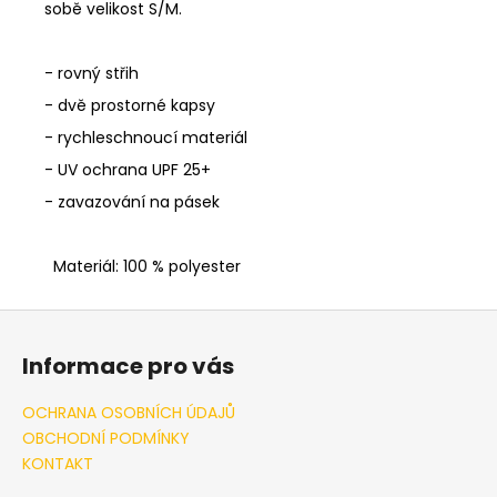
sobě velikost S/M.
- rovný střih
- dvě prostorné kapsy
- rychleschnoucí materiál
- UV ochrana UPF 25+
- zavazování na pásek
Materiál: 100 % polyester
Z
á
Informace pro vás
p
a
OCHRANA OSOBNÍCH ÚDAJŮ
t
OBCHODNÍ PODMÍNKY
í
KONTAKT