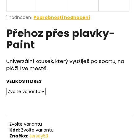
a
j
Průměrné
1 hodnocení
Podrobnosti hodnocení
í
hodnocení
Přehoz přes plavky-
produktu
t
je
?
Paint
5,0
z
5
hvězdiček.
Univerzální kousek, který využiješ po sportu, na
pláži i ve městě.
HLEDAT
VELIKOSTI DRES
Zvolte variantu
Kód:
Zvolte variantu
Značka:
Jersey53