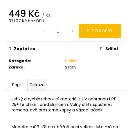
449 Kč
/ ks
371,07 Kč bez DPH
Měrná
DO KOŠÍKU
cena:
Zeptat se
Sdílet
Kategorie
:
Limitky
Záruka
:
2 roky
Popis
Diskuze
Lehký a rychleschnoucí materiál s UV ochranou UPF
25+ tě chrání před sluncem. Volný střih, spuštěná
ramena, dvě prostorné kapsy a vázací pásek.
Modelka měří 178 cm, běžně nosí velikost M a má na