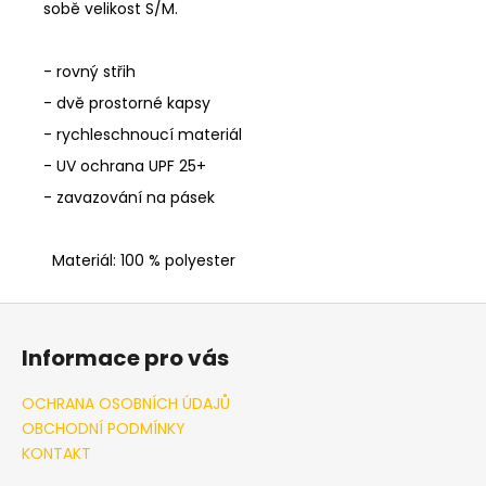
sobě velikost S/M.
- rovný střih
- dvě prostorné kapsy
- rychleschnoucí materiál
- UV ochrana UPF 25+
- zavazování na pásek
Materiál: 100 % polyester
Z
á
Informace pro vás
p
a
OCHRANA OSOBNÍCH ÚDAJŮ
t
OBCHODNÍ PODMÍNKY
í
KONTAKT