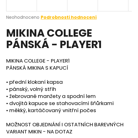
a
j
Průměrné
Neohodnoceno
Podrobnosti hodnocení
í
hodnocení
MIKINA COLLEGE
produktu
t
je
?
PÁNSKÁ - PLAYER1
0,0
z
5
hvězdiček.
MIKINA COLLEGE - PLAYER1
PÁNSKÁ MIKINA S KAPUCÍ
HLEDAT
• přední klokaní kapsa
• pánský, volný střih
•
žebrované manžety a spodní lem
• dvojitá kapuce se stahovacími šňůrkami
• měkký, kartáčovaný vnitřní počes
MOŽNOST OBJEDNÁNÍ I OSTATNÍCH BAREVNÝCH
VARIANT MIKIN - NA DOTAZ