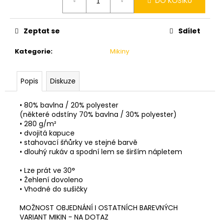
DO KOŠÍKU
cena:
Zeptat se
Sdílet
Kategorie
:
Mikiny
Popis
Diskuze
• 80% bavlna / 20% polyester
(některé odstíny 70% bavlna / 30% polyester)
• 280 g/m²
• dvojitá kapuce
• stahovací šňůrky ve stejné barvě
• dlouhý rukáv a spodní lem se širším nápletem
• Lze prát ve 30°
• Žehlení dovoleno
• Vhodné do sušičky
MOŽNOST OBJEDNÁNÍ I OSTATNÍCH BAREVNÝCH
VARIANT MIKIN - NA DOTAZ