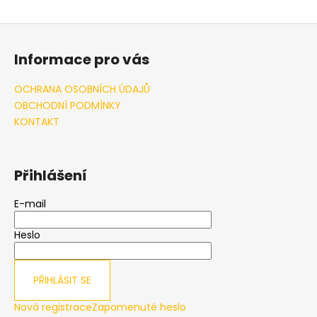
Z
á
Informace pro vás
p
a
OCHRANA OSOBNÍCH ÚDAJŮ
t
OBCHODNÍ PODMÍNKY
í
KONTAKT
Přihlášení
E-mail
Heslo
PŘIHLÁSIT SE
Nová registrace
Zapomenuté heslo