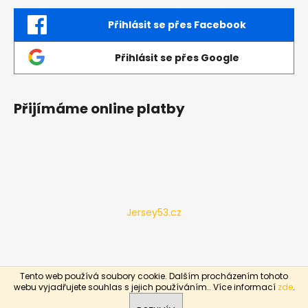
Přihlásit se přes Facebook
Přihlásit se přes Google
Přijímáme online platby
Jersey53.cz
Tento web používá soubory cookie. Dalším procházením tohoto
Vytvořil Shoptet
webu vyjadřujete souhlas s jejich používáním.. Více informací
zde
.
Copyright 2026
ESHOP53
. Všechna práva vyhrazena.