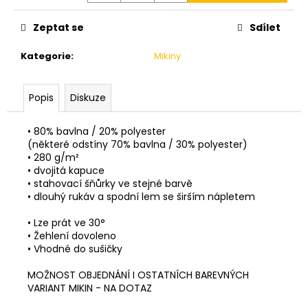
Zeptat se
Sdílet
Kategorie
:
Mikiny
Popis
Diskuze
• 80% bavlna / 20% polyester
(některé odstíny 70% bavlna / 30% polyester)
• 280 g/m²
• dvojitá kapuce
• stahovací šňůrky ve stejné barvě
• dlouhý rukáv a spodní lem se širším nápletem
• Lze prát ve 30°
• Žehlení dovoleno
• Vhodné do sušičky
MOŽNOST OBJEDNÁNÍ I OSTATNÍCH BAREVNÝCH
VARIANT MIKIN - NA DOTAZ