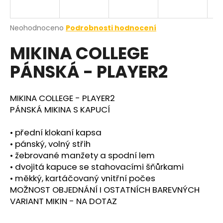
a
j
Průměrné
Neohodnoceno
Podrobnosti hodnocení
í
hodnocení
MIKINA COLLEGE
produktu
t
je
?
PÁNSKÁ - PLAYER2
0,0
z
5
hvězdiček.
MIKINA COLLEGE - PLAYER2
PÁNSKÁ MIKINA S KAPUCÍ
HLEDAT
• přední klokaní kapsa
• pánský, volný střih
•
žebrované manžety a spodní lem
• dvojitá kapuce se stahovacími šňůrkami
• měkký, kartáčovaný vnitřní počes
MOŽNOST OBJEDNÁNÍ I OSTATNÍCH BAREVNÝCH
VARIANT MIKIN - NA DOTAZ