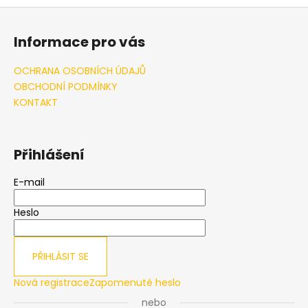
Z
á
Informace pro vás
p
a
OCHRANA OSOBNÍCH ÚDAJŮ
t
OBCHODNÍ PODMÍNKY
í
KONTAKT
Přihlášení
E-mail
Heslo
PŘIHLÁSIT SE
Nová registrace
Zapomenuté heslo
nebo