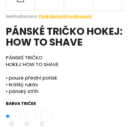
a
j
Průměrné
Neohodnoceno
Podrobnosti hodnocení
í
hodnocení
PÁNSKÉ TRIČKO HOKEJ:
produktu
t
je
?
HOW TO SHAVE
0,0
z
5
hvězdiček.
PÁNSKÉ TRIČKO
HOKEJ: HOW TO SHAVE
HLEDAT
• pouze přední potisk
• krátký rukáv
• pánský střih
BARVA TRIČEK