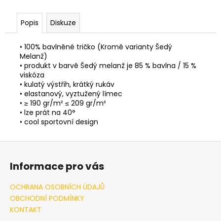
Popis
Diskuze
• 100% bavlněné tričko (Kromě varianty Šedý
Melanž)
• produkt v barvě Šedý melanž je 85 % bavlna / 15 %
viskóza
• kulatý výstřih, krátký rukáv
• elastanový, vyztužený límec
• ≥ 190 gr/m² ≤ 209 gr/m²
• lze prát na 40°
• cool sportovní design
Z
á
Informace pro vás
p
a
OCHRANA OSOBNÍCH ÚDAJŮ
t
OBCHODNÍ PODMÍNKY
í
KONTAKT