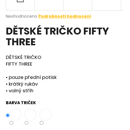
a
j
Průměrné
Neohodnoceno
Podrobnosti hodnocení
í
hodnocení
DĚTSKÉ TRIČKO FIFTY
produktu
t
je
?
THREE
0,0
z
5
hvězdiček.
DĚTSKÉ TRIČKO
FIFTY THREE
HLEDAT
• pouze přední potisk
• krátký rukáv
• volný střih
BARVA TRIČEK