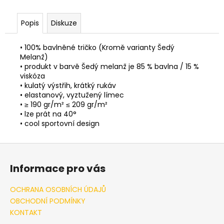
Popis
Diskuze
• 100% bavlněné tričko (Kromě varianty Šedý
Melanž)
• produkt v barvě Šedý melanž je 85 % bavlna / 15 %
viskóza
• kulatý výstřih, krátký rukáv
• elastanový, vyztužený límec
• ≥ 190 gr/m² ≤ 209 gr/m²
• lze prát na 40°
• cool sportovní design
Z
á
Informace pro vás
p
a
OCHRANA OSOBNÍCH ÚDAJŮ
t
OBCHODNÍ PODMÍNKY
í
KONTAKT