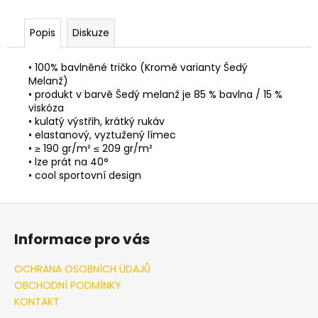
Popis
Diskuze
• 100% bavlněné tričko (Kromě varianty Šedý
Melanž)
• produkt v barvě Šedý melanž je 85 % bavlna / 15 %
viskóza
• kulatý výstřih, krátký rukáv
• elastanový, vyztužený límec
• ≥ 190 gr/m² ≤ 209 gr/m²
• lze prát na 40°
• cool sportovní design
Z
á
Informace pro vás
p
a
OCHRANA OSOBNÍCH ÚDAJŮ
t
OBCHODNÍ PODMÍNKY
í
KONTAKT