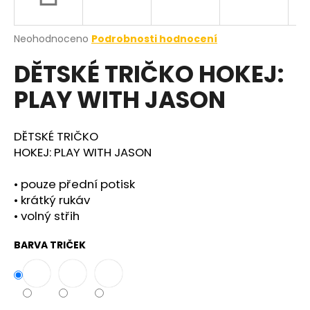
a
j
Průměrné
Neohodnoceno
Podrobnosti hodnocení
í
hodnocení
DĚTSKÉ TRIČKO HOKEJ:
produktu
t
je
?
PLAY WITH JASON
0,0
z
5
hvězdiček.
DĚTSKÉ TRIČKO
HOKEJ: PLAY WITH JASON
HLEDAT
• pouze přední potisk
• krátký rukáv
• volný střih
BARVA TRIČEK