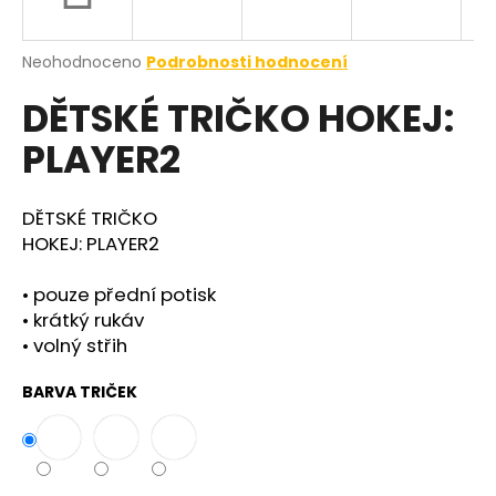
a
j
Průměrné
Neohodnoceno
Podrobnosti hodnocení
í
hodnocení
DĚTSKÉ TRIČKO HOKEJ:
produktu
t
je
?
PLAYER2
0,0
z
5
hvězdiček.
DĚTSKÉ TRIČKO
HOKEJ: PLAYER2
HLEDAT
• pouze přední potisk
• krátký rukáv
• volný střih
BARVA TRIČEK