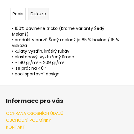
Popis
Diskuze
• 100% bavlněné tričko (Kromě varianty Šedý
Melanž)
• produkt v barvě Šedý melanž je 85 % bavlna / 15 %
viskóza
• kulatý výstřih, krátký rukáv
• elastanový, vyztužený límec
• ≥ 190 gr/m² ≤ 209 gr/m²
• lze prát na 40°
• cool sportovní design
Z
á
Informace pro vás
p
a
OCHRANA OSOBNÍCH ÚDAJŮ
t
OBCHODNÍ PODMÍNKY
í
KONTAKT