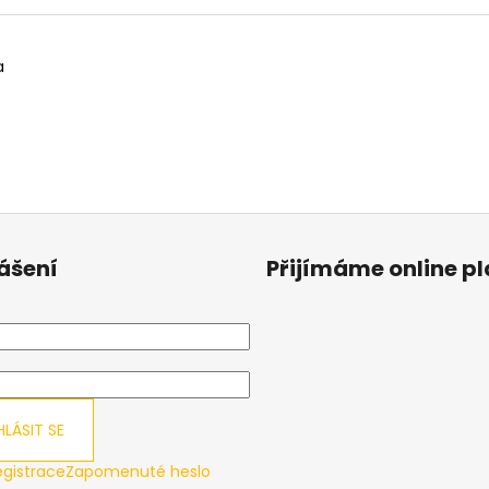
a
lášení
Přijímáme online p
HLÁSIT SE
egistrace
Zapomenuté heslo