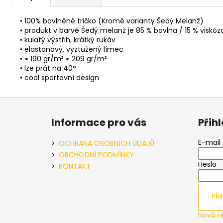
• 100% bavlněné tričko (Kromě varianty Šedý Melanž)
• produkt v barvě Šedý melanž je 85 % bavlna / 15 % viskóz
• kulatý výstřih, krátký rukáv
• elastanový, vyztužený límec
• ≥ 190 gr/m² ≤ 209 gr/m²
• lze prát na 40°
• cool sportovní design
Z
á
Informace pro vás
Přih
p
a
E-mail
OCHRANA OSOBNÍCH ÚDAJŮ
t
OBCHODNÍ PODMÍNKY
Heslo
í
KONTAKT
PŘI
Nová r