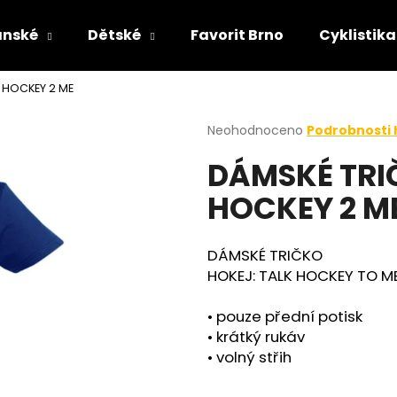
ánské
Dětské
Favorit Brno
Cyklistika
 HOCKEY 2 ME
Co potřebujete najít?
Průměrné
Neohodnoceno
Podrobnosti
hodnocení
DÁMSKÉ TRI
produktu
HLEDAT
je
HOCKEY 2 M
0,0
z
5
hvězdiček.
DÁMSKÉ TRIČKO
HOKEJ: TALK HOCKEY TO M
• pouze přední potisk
• krátký rukáv
• volný střih