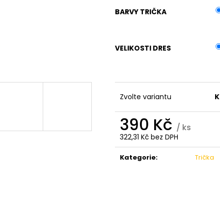
BARVY TRIČKA
VELIKOSTI DRES
Zvolte variantu
K
390 Kč
/ ks
322,31 Kč bez DPH
Měrná
cena:
Kategorie
:
Trička